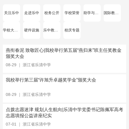
关注乐中
走进乐中
校务公开
学校荣誉
助学与奖学
国际教育与对外交流
学校大型活动
硬件设施
乐中教育故事
校庆专题
燕衔春泥 致敬匠心|我校举行第五届“燕归来”班主任奖教金
颁奖大会
08-29
｜
浙江省乐清中学
我校举行第三届“许旭升卓越奖学金”颁奖大会
08-29
｜
浙江省乐清中学
点拨志愿迷津 规划人生航向|乐清中学党委书记陈佩军高考
志愿填报公益讲座纪实
07-01
｜
浙江省乐清中学